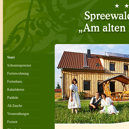
Start
Scheunenpension
Ferienwohnung
Ferienhaus
Kahnfahrten
Paddeln
Alt Zauche
Veranstaltungen
Freizeit